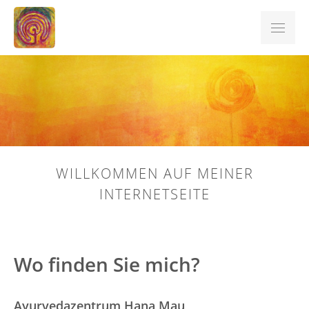
Ayurveda und mehr
Ayurveda
Naturkosmetik
Hawaiianische Massagen
WILLKOMMEN AUF MEINER
INTERNETSEITE
Klangmassagen
Kinesiologie
Wo finden Sie mich?
Bioscan-Vitalstoff-Analyse
Seminare
Ayurvedazentrum Hana Mau